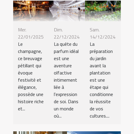
Mer.
Dim.
Sam.
22/01/2025
22/12/2024
14/12/2024
Le
La quête du
La
champagne,
parfum idéal
préparation
ce breuvage
est une
du jardin
pétillant qui
aventure
avant la
évoque
olfactive
plantation
festivité et
intimement
est une
élégance,
liée à
étape qui
possède une
l'expression
conditionne
histoire riche
de soi. Dans
la réussite
et...
un monde
de vos
où...
cultures....