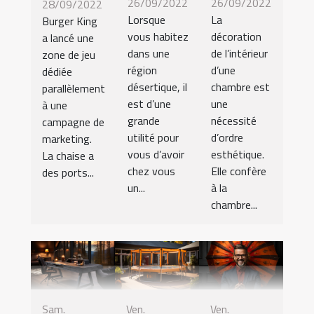
26/09/2022
26/09/2022
28/09/2022
Lorsque
La
Burger King
vous habitez
décoration
a lancé une
dans une
de l’intérieur
zone de jeu
région
d’une
dédiée
désertique, il
chambre est
parallèlement
est d’une
une
à une
grande
nécessité
campagne de
utilité pour
d’ordre
marketing.
vous d’avoir
esthétique.
La chaise a
chez vous
Elle confère
des ports...
un...
à la
chambre...
Sam.
Ven.
Ven.