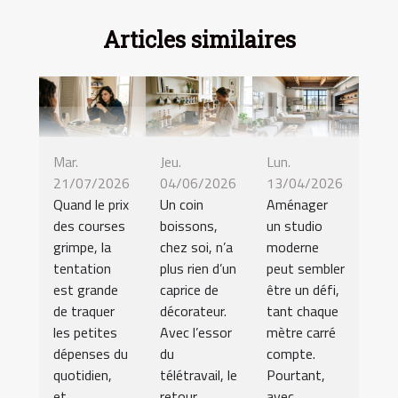
Articles similaires
Mar.
Jeu.
Lun.
21/07/2026
04/06/2026
13/04/2026
Quand le prix
Un coin
Aménager
des courses
boissons,
un studio
grimpe, la
chez soi, n’a
moderne
tentation
plus rien d’un
peut sembler
est grande
caprice de
être un défi,
de traquer
décorateur.
tant chaque
les petites
Avec l’essor
mètre carré
dépenses du
du
compte.
quotidien,
télétravail, le
Pourtant,
et...
retour...
avec...