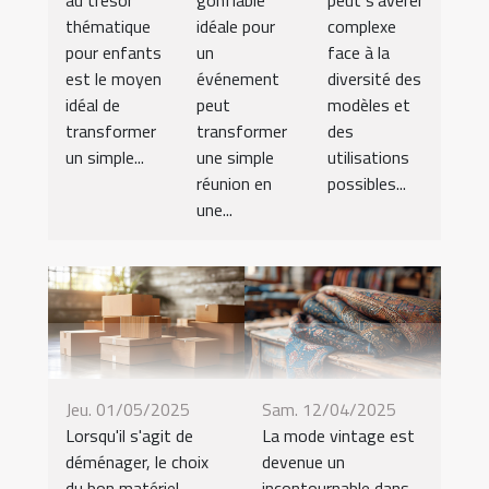
au trésor
gonflable
peut s'avérer
thématique
idéale pour
complexe
pour enfants
un
face à la
est le moyen
événement
diversité des
idéal de
peut
modèles et
transformer
transformer
des
un simple...
une simple
utilisations
réunion en
possibles...
une...
Jeu. 01/05/2025
Sam. 12/04/2025
Lorsqu'il s'agit de
La mode vintage est
déménager, le choix
devenue un
du bon matériel
incontournable dans