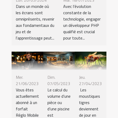
Lun. 20/05/2024
Mar. 18/07/2023
Dans un monde où
Avec l’évolution
les écrans sont
constante de la
omniprésents, revenir
technologie, engager
aux fondamentaux du
un développeur PHP
jeu et de
qualifié est crucial
l'apprentissage peut...
pour toute...
Mer.
Dim.
Jeu.
21/06/2023
07/05/2023
27/04/2023
Vous êtes
Le calcul du
Les
actuellement
volume d’une
moustiques
abonné à un
pièce ou
tigres
forfait
d’une piscine
deviennent
Réglo Mobile
est
de jour en