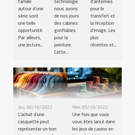
famille
technologie
d’antennes
autour d’une
nous avons
pour le
série sont
de nos jours
transfert et
une belle
des cabines
la réception
opportunité.
gonflables
d’image. Les
Par ailleurs,
pour la
plus
une lecture...
peinture.
récentes et...
Cette...
Jeu. 06/10/2022
Mer. 05/10/2022
L’achat d’une
Une fois que vous
casquette peut
vous êtes lancé dans
représenter un bon
les jeux de casino en