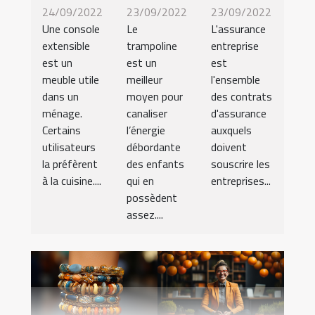
24/09/2022
23/09/2022
23/09/2022
Une console
Le
L'assurance
extensible
trampoline
entreprise
est un
est un
est
meuble utile
meilleur
l'ensemble
dans un
moyen pour
des contrats
ménage.
canaliser
d'assurance
Certains
l’énergie
auxquels
utilisateurs
débordante
doivent
la préfèrent
des enfants
souscrire les
à la cuisine....
qui en
entreprises...
possèdent
assez....