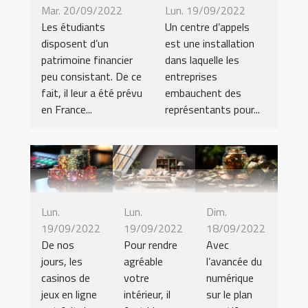
Mar. 20/09/2022
Lun. 19/09/2022
Les étudiants
Un centre d’appels
disposent d’un
est une installation
patrimoine financier
dans laquelle les
peu consistant. De ce
entreprises
fait, il leur a été prévu
embauchent des
en France...
représentants pour...
Lun.
Lun.
Dim.
19/09/2022
19/09/2022
18/09/2022
De nos
Pour rendre
Avec
jours, les
agréable
l’avancée du
casinos de
votre
numérique
jeux en ligne
intérieur, il
sur le plan