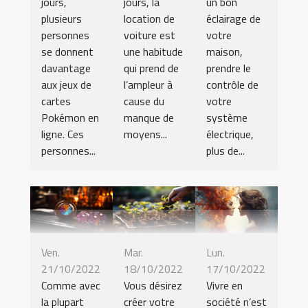
jours,
jours, la
un bon
plusieurs
location de
éclairage de
personnes
voiture est
votre
se donnent
une habitude
maison,
davantage
qui prend de
prendre le
aux jeux de
l’ampleur à
contrôle de
cartes
cause du
votre
Pokémon en
manque de
système
ligne. Ces
moyens...
électrique,
personnes...
plus de...
Ven.
Mar.
Lun.
21/10/2022
18/10/2022
17/10/2022
Comme avec
Vous désirez
Vivre en
la plupart
créer votre
société n’est