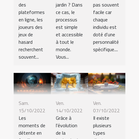
des
jardin ? Dans
pas souvent
plateformes
ce cas, le
facile car
en ligne, les
processus
chaque
joueurs des
est simple
individu est
jeux de
et accessible
doté d’une
hasard
à tout le
personnalité
recherchent
monde.
spécifique....
souvent...
Vous...
Sam.
Ven.
Ven.
15/10/2022
14/10/2022
07/10/2022
Les
Grâce à
Il existe
moments de
l'évolution
plusieurs
détente en
de la
types