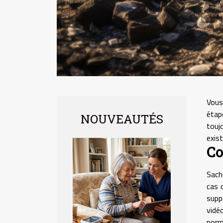
Vous
étap
NOUVEAUTÉS
touj
exis
C
Sach
cas 
supp
vidé
norm