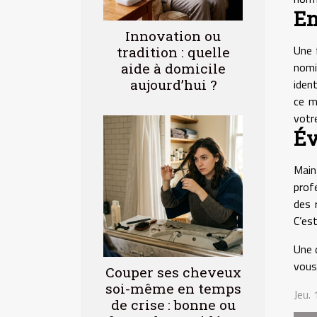
En
Innovation ou
Une 
tradition : quelle
nomi
aide à domicile
aujourd’hui ?
ident
ce m
votre
Év
Main
prof
des 
C’es
Une 
vous
Couper ses cheveux
soi-même en temps
Jeu.
de crise : bonne ou