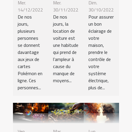
Mer.
Mer.
Dim.
14/12/2022
30/11/2022
30/10/2022
De nos
De nos
Pour assurer
jours,
jours, la
un bon
plusieurs
location de
éclairage de
personnes
voiture est
votre
se donnent
une habitude
maison,
davantage
qui prend de
prendre le
aux jeux de
l’ampleur à
contrôle de
cartes
cause du
votre
Pokémon en
manque de
système
ligne. Ces
moyens...
électrique,
personnes...
plus de...
Ven.
Mar.
Lun.