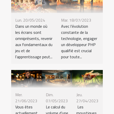
Lun. 20/05/2024
Mar. 18/07/2023
Dans un monde où
Avec l’évolution
les écrans sont
constante de la
omniprésents, revenir
technologie, engager
aux fondamentaux du
un développeur PHP
jeu et de
qualifié est crucial
l'apprentissage peut...
pour toute...
Mer.
Dim.
Jeu.
21/06/2023
07/05/2023
27/04/2023
Vous êtes
Le calcul du
Les
actuellement
volume d’une
moustiques