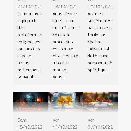
21/10/2022
18/10/2022
17/10/2022
Comme avec
Vous désirez
Vivre en
la plupart
créer votre
société n’est
des
jardin ? Dans
pas souvent
plateformes
ce cas, le
facile car
en ligne, les
processus
chaque
joueurs des
est simple
individu est
jeux de
et accessible
doté d’une
hasard
à tout le
personnalité
recherchent
monde.
spécifique....
souvent...
Vous...
Sam.
Ven.
Ven.
15/10/2022
14/10/2022
07/10/2022