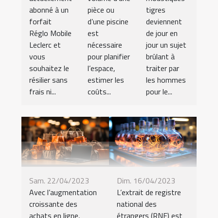
abonné à un
pièce ou
tigres
forfait
d’une piscine
deviennent
Réglo Mobile
est
de jour en
Leclerc et
nécessaire
jour un sujet
vous
pour planifier
brûlant à
souhaitez le
l’espace,
traiter par
résilier sans
estimer les
les hommes
frais ni...
coûts...
pour le...
Sam. 22/04/2023
Dim. 16/04/2023
Avec l’augmentation
L’extrait de registre
croissante des
national des
achats en ligne,
étrangers (RNE) est