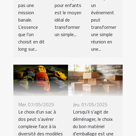
pas une
pour enfants
un
mission
est le moyen
événement
banale.
idéal de
peut
L’essence
transformer
transformer
que l’on
un simple...
une simple
choisit en dit
réunion en
long sur...
une...
Mer. 07/05/2025
Jeu. 01/05/2025
Le choix d'un sac à
Lorsqu'il s'agit de
dos peut s'avérer
déménager, le choix
complexe face à la
du bon matériel
diversité des modèles
d'emballage est une