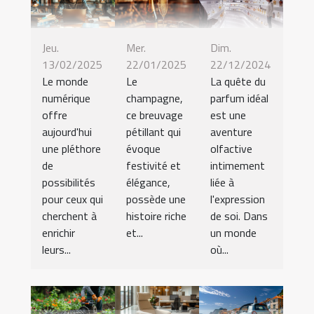
Jeu.
Mer.
Dim.
13/02/2025
22/01/2025
22/12/2024
Le monde
Le
La quête du
numérique
champagne,
parfum idéal
offre
ce breuvage
est une
aujourd'hui
pétillant qui
aventure
une pléthore
évoque
olfactive
de
festivité et
intimement
possibilités
élégance,
liée à
pour ceux qui
possède une
l'expression
cherchent à
histoire riche
de soi. Dans
enrichir
et...
un monde
leurs...
où...