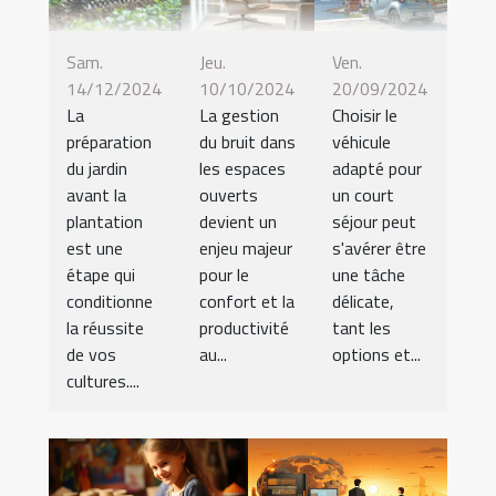
Sam.
Jeu.
Ven.
14/12/2024
10/10/2024
20/09/2024
La
La gestion
Choisir le
préparation
du bruit dans
véhicule
du jardin
les espaces
adapté pour
avant la
ouverts
un court
plantation
devient un
séjour peut
est une
enjeu majeur
s'avérer être
étape qui
pour le
une tâche
conditionne
confort et la
délicate,
la réussite
productivité
tant les
de vos
au...
options et...
cultures....