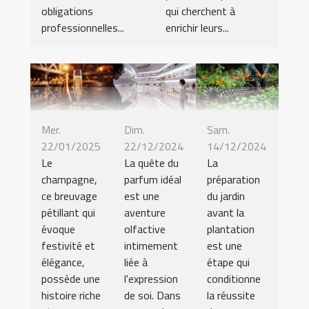
obligations
qui cherchent à
professionnelles...
enrichir leurs...
Mer.
Dim.
Sam.
22/01/2025
22/12/2024
14/12/2024
Le
La quête du
La
champagne,
parfum idéal
préparation
ce breuvage
est une
du jardin
pétillant qui
aventure
avant la
évoque
olfactive
plantation
festivité et
intimement
est une
élégance,
liée à
étape qui
possède une
l'expression
conditionne
histoire riche
de soi. Dans
la réussite