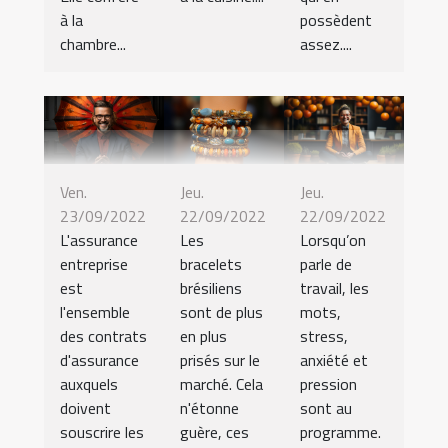
à la
possèdent
chambre...
assez....
Ven.
Jeu.
Jeu.
23/09/2022
22/09/2022
22/09/2022
L'assurance
Les
Lorsqu’on
entreprise
bracelets
parle de
est
brésiliens
travail, les
l'ensemble
sont de plus
mots,
des contrats
en plus
stress,
d'assurance
prisés sur le
anxiété et
auxquels
marché. Cela
pression
doivent
n'étonne
sont au
souscrire les
guère, ces
programme.