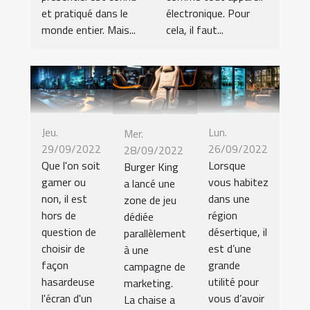
et pratiqué dans le
électronique. Pour
monde entier. Mais...
cela, il faut...
Jeu.
Lun.
Mer.
29/09/2022
26/09/2022
28/09/2022
Que l'on soit
Lorsque
Burger King
gamer ou
vous habitez
a lancé une
non, il est
dans une
zone de jeu
hors de
région
dédiée
question de
désertique, il
parallèlement
choisir de
est d’une
à une
façon
grande
campagne de
hasardeuse
utilité pour
marketing.
l'écran d'un
vous d’avoir
La chaise a