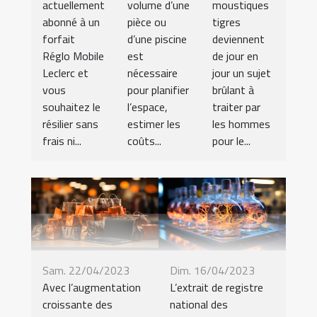
actuellement
volume d’une
moustiques
abonné à un
pièce ou
tigres
forfait
d’une piscine
deviennent
Réglo Mobile
est
de jour en
Leclerc et
nécessaire
jour un sujet
vous
pour planifier
brûlant à
souhaitez le
l’espace,
traiter par
résilier sans
estimer les
les hommes
frais ni...
coûts...
pour le...
Sam. 22/04/2023
Dim. 16/04/2023
Avec l’augmentation
L’extrait de registre
croissante des
national des