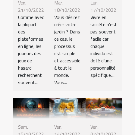
Ven.
Mar.
Lun.
21/10/2022
18/10/2022
17/10/2022
Comme avec
Vous désirez
Vivre en
la plupart
créer votre
société n’est
des
jardin ? Dans
pas souvent
plateformes
ce cas, le
facile car
en ligne, les
processus
chaque
joueurs des
est simple
individu est
jeux de
et accessible
doté d’une
hasard
à tout le
personnalité
recherchent
monde.
spécifique....
souvent...
Vous...
Sam.
Ven.
Ven.
15/10/2022
14/10/2022
07/10/2022