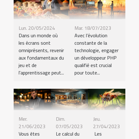
Lun. 20/05/2024
Mar. 18/07/2023
Dans un monde où
Avec l’évolution
les écrans sont
constante de la
omniprésents, revenir
technologie, engager
aux fondamentaux du
un développeur PHP
jeu et de
qualifié est crucial
l'apprentissage peut...
pour toute...
Mer.
Dim.
Jeu.
21/06/2023
07/05/2023
27/04/2023
Vous êtes
Le calcul du
Les