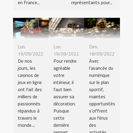
en France...
représentants pour...
Lun.
Lun.
Dim.
19/09/2022
19/09/2022
18/09/2022
De nos
Pour rendre
Avec
jours, les
agréable
l’avancée du
casinos de
votre
numérique
jeux en ligne
intérieur, il
sur le plan
ont fait des
faut bien
sportif,
milliers de
assurer sa
maintes
passionnés
décoration.
opportunités
répandus à
Puisque
s’offrent
travers le
cette
aux férus
monde....
dernière
des
permet...
activités...