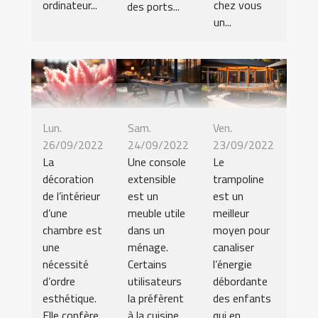
ordinateur...
chez vous
des ports...
un...
Lun.
Sam.
Ven.
26/09/2022
24/09/2022
23/09/2022
La
Une console
Le
décoration
extensible
trampoline
de l’intérieur
est un
est un
d’une
meuble utile
meilleur
chambre est
dans un
moyen pour
une
ménage.
canaliser
nécessité
Certains
l’énergie
d’ordre
utilisateurs
débordante
esthétique.
la préfèrent
des enfants
Elle confère
à la cuisine....
qui en