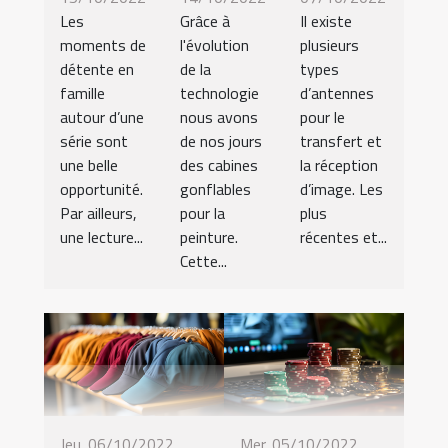
Les
Grâce à
Il existe
moments de
l'évolution
plusieurs
détente en
de la
types
famille
technologie
d’antennes
autour d’une
nous avons
pour le
série sont
de nos jours
transfert et
une belle
des cabines
la réception
opportunité.
gonflables
d’image. Les
Par ailleurs,
pour la
plus
une lecture...
peinture.
récentes et...
Cette...
Jeu. 06/10/2022
Mer. 05/10/2022