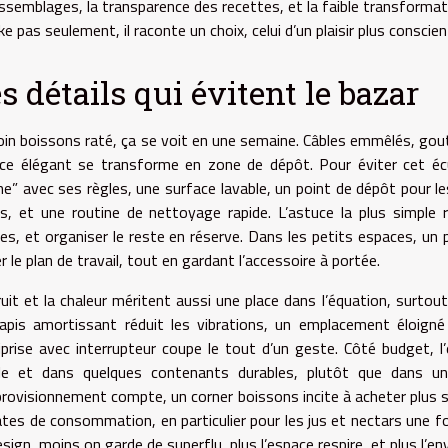
assemblages, la transparence des recettes, et la faible transformati
e pas seulement, il raconte un choix, celui d’un plaisir plus conscien
s détails qui évitent le bazar
oin boissons raté, ça se voit en une semaine. Câbles emmêlés, gout
ce élégant se transforme en zone de dépôt. Pour éviter cet écue
ine” avec ses règles, une surface lavable, un point de dépôt pour le
res, et une routine de nettoyage rapide. L’astuce la plus simple r
bles, et organiser le reste en réserve. Dans les petits espaces, un 
er le plan de travail, tout en gardant l’accessoire à portée.
ruit et la chaleur méritent aussi une place dans l’équation, surtout
apis amortissant réduit les vibrations, un emplacement éloigné 
iprise avec interrupteur coupe le tout d’un geste. Côté budget, l’
le et dans quelques contenants durables, plutôt que dans une
provisionnement compte, un corner boissons incite à acheter plus s
ates de consommation, en particulier pour les jus et nectars une foi
sign, moins on garde de superflu, plus l’espace respire, et plus l’env