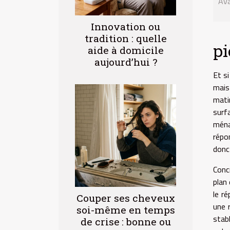
Ava
Innovation ou
tradition : quelle
pi
aide à domicile
aujourd’hui ?
Et s
mais
mati
surf
ména
répo
donc 
Concr
plan
le r
Couper ses cheveux
une 
soi-même en temps
stab
de crise : bonne ou