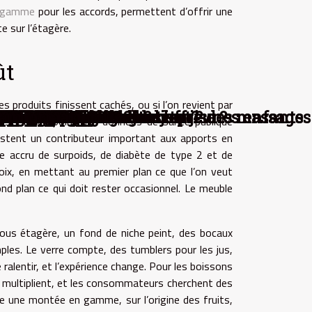
e gamme
pour les accords, permettent d’offrir une
e sur l’étagère.
ût
s produits finissent cachés, ou si l’on revient par
s hamburgers et vous offre des massages
 le développement chez les jeunes enfants
’information de l’entreprise ?
e par l’assurance habitat ?
sans frais ni engagement ?
 cette plateforme de jeu
 les espaces ouverts
fausse bonne idée ?
er vos compétences
ratique religieuse
utique en ligne ?
nt la plantation
n en assurance ?
tre événement ?
édure à suivre ?
votre entreprise
e personnalité?
 chaque saison
casino en ligne
est bénéfique ?
nité chômage ?
pour enfants ?
re style de vie
a vie de couple
e déménagement
a décoration ?
vos proches ?
inos en ligne
souscription ?
à présenter ?
e de plongée
ance au tiers
thème astral
personnalisé
nconvénient
 Tunisie ?
e ampoule ?
 vous va ?
 y gagner ?
 champagne
 piscine ?
 y arriver
 tigres ?
 occasion
re maison
 séjour ?
nnalité ?
ans fil ?
oderne ?
 banque ?
utants ?
 choisir
rriver ?
n valeur
vantage
sauvent
rience ?
Azur ?
etenir
 ligne
anté ?
casino
 mal ?
aris ?
bébé ?
avoir
gne ?
diant
ardin
ire ?
ation
nts ?
re ?
ir ?
tenir
igne
pel
voir
e ?
e ?
ï ?
r ?
e ?
ère
ain
 ?
il
PC
 ?
?
bles. Sur ce point, les données de santé publique
restent un contributeur important aux apports en
ue accru de surpoids, de diabète de type 2 et de
hoix, en mettant au premier plan ce que l’on veut
d plan ce qui doit rester occasionnel. Le meuble
sous étagère, un fond de niche peint, des bocaux
mples. Le verre compte, des tumblers pour les jus,
ralentir, et l’expérience change. Pour les boissons
se multiplient, et les consommateurs cherchent des
rve une montée en gamme, sur l’origine des fruits,