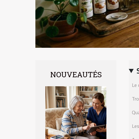
NOUVEAUTÉS
Le 
Tro
Qua
Les