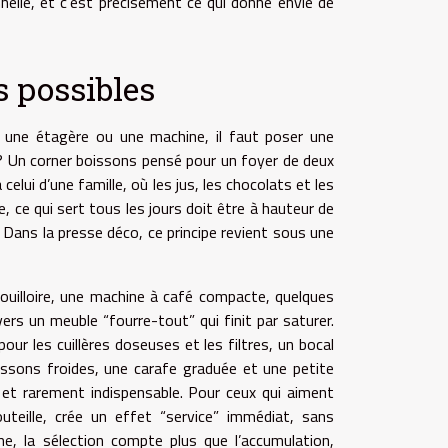
nelle, et c’est précisément ce qui donne envie de
s possibles
r une étagère ou une machine, il faut poser une
? Un corner boissons pensé pour un foyer de deux
elui d’une famille, où les jus, les chocolats et les
 ce qui sert tous les jours doit être à hauteur de
 Dans la presse déco, ce principe revient sous une
bouilloire, une machine à café compacte, quelques
rs un meuble “fourre-tout” qui finit par saturer.
pour les cuillères doseuses et les filtres, un bocal
issons froides, une carafe graduée et une petite
 et rarement indispensable. Pour ceux qui aiment
outeille, crée un effet “service” immédiat, sans
e, la sélection compte plus que l’accumulation,