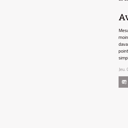
Av
Mesu
moin
dava
poin
simpl
Jeu.