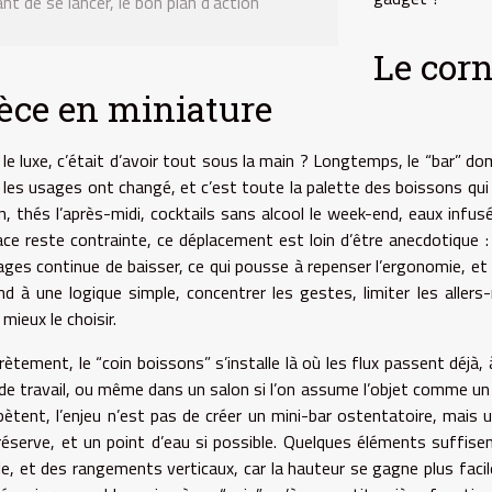
nt de se lancer, le bon plan d’action
Le corn
èce en miniature
i le luxe, c’était d’avoir tout sous la main ? Longtemps, le “bar” d
 les usages ont changé, et c’est toute la palette des boissons qui 
n, thés l’après-midi, cocktails sans alcool le week-end, eaux infusé
ace reste contrainte, ce déplacement est loin d’être anecdotique : 
ges continue de baisser, ce qui pousse à repenser l’ergonomie, et 
nd à une logique simple, concentrer les gestes, limiter les allers
mieux le choisir.
ètement, le “coin boissons” s’installe là où les flux passent déjà, à
 de travail, ou même dans un salon si l’on assume l’objet comme un 
épètent, l’enjeu n’est pas de créer un mini-bar ostentatoire, mais
réserve, et un point d’eau si possible. Quelques éléments suffisen
le, et des rangements verticaux, car la hauteur se gagne plus facil