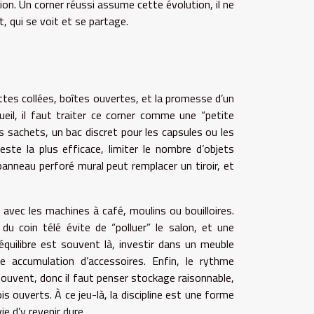
on. Un corner réussi assume cette évolution, il ne
t, qui se voit et se partage.
tes collées, boîtes ouvertes, et la promesse d’un
il, il faut traiter ce corner comme une “petite
s sachets, un bac discret pour les capsules ou les
este la plus efficace, limiter le nombre d’objets
panneau perforé mural peut remplacer un tiroir, et
 avec les machines à café, moulins ou bouilloires.
du coin télé évite de “polluer” le salon, et une
équilibre est souvent là, investir dans un meuble
 accumulation d’accessoires. Enfin, le rythme
ouvent, donc il faut penser stockage raisonnable,
s ouverts. À ce jeu-là, la discipline est une forme
ie d’y revenir dure.