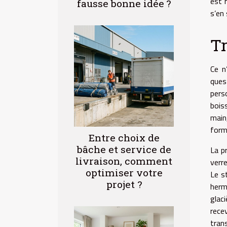
est 
fausse bonne idée ?
s’en 
Tr
Ce n
ques
perso
bois
main
forme
Entre choix de
bâche et service de
La p
livraison, comment
verr
optimiser votre
Le st
projet ?
herm
glac
rece
tran