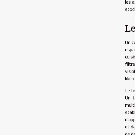
les 
stock
Le
Un c
espa
cuis
filt
visi
libér
Le b
Un t
mult
stab
d’ap
et d
de de