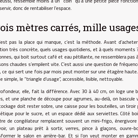
réussi, ressemble moins à un “coin” qu’à une petite pièce fonction
servir, donc de rentabiliser l’espace.
ois mètres carrés, mille usage
’est pas la place qui manque, c’est la méthode. Avant d’achete
tion très concrète, quels usages quotidiens, et à quels moments 
nnes, qui boit surtout café et eau pétillante, ne ressemblera pas à c
sons chaudes s’empilent vite. C’est aussi une question de fréquence,
, ce qui sert une fois par mois peut monter sur une étagère haute.
 simple, le “triangle d’usage”, accessible, lisible, nettoyable.
rofondeur, elle, fait la différence. Avec 30 à 40 cm, on loge une 
es, et une planche de découpe pour agrumes, au-delà, on bascule ve
ockage doit rester sobre, une caisse pour les bouteilles, un tiroir 
étique pour le sucre, et un espace dédié aux serviettes. Côté bo
ière de congélateur remplacent souvent un mini-frigo, énergivore
voir, un plateau prêt à sortir, verres, pince à glaçons, ouvre-b
sformer le salon en arrière-bar. Et si l’on veut monter en gamm