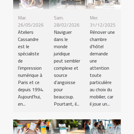
Mar.
Sam.
Mer.
26/05/2026
28/02/2026
31/12/2025
Ateliers
Naviguer
Rénover une
Cassandre
dans le
chambre
est le
monde
d'hôtel
spécialiste
juridique
demande
de
peut sembler
une
l’impression
complexe et
attention
numérique à
source
toute
Paris et ce
d’angoisse
particulière
depuis 1994.
pour
au choix du
Aujourd’hui,
beaucoup.
mobilier, car
en...
Pourtant, il...
il joue un...