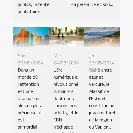
publics, la tente
sa pérennité et son...
publicitaire...
Sam.
Mer.
Jeu.
28/09/2024
24/07/2024
23/05/2024
Dans un
L'ère
Niché entre
monde où
numérique a
azur et
l'attention
révolutionné
verdure, le
est une
la manière
Massif de
monnaie de
dont nous
l'Esterel
plus en plus
faisons nos
constitue un
précieuse, il
achats, et le
joyau naturel
est
CBD
de la région
primordial
n'échappe
du Var, en...