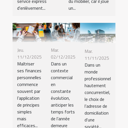
service express
du mobilier, car il joue
d'enlèvement...
un...
Jeu.
Mar.
Mar.
11/12/2025
02/12/2025
11/11/2025
Maîtriser
Dans un
Dans un
ses finances
contexte
monde
personnelles
commercial
professionnel
commence
en
hautement
souvent par
constante
concurrentiel,
l’application
évolution,
le choix de
de principes
anticiper les
l’adresse de
simples
temps forts
domiciliation
mais
de l’année
d’une
efficaces...
demeure
société...