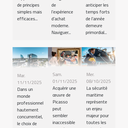
de principes
de
anticiper les
simples mais
l’expérience
temps forts
efficaces...
d’achat
de l’année
moderne.
demeure
Naviguer...
primordial...
Sam.
Mer.
Mar.
01/11/2025
08/10/2025
11/11/2025
Acquérir une
La sécurité
Dans un
œuvre de
maritime
monde
Picasso
représente
professionnel
peut
un enjeu
hautement
sembler
majeur pour
concurrentiel,
inaccessible
toutes les
le choix de