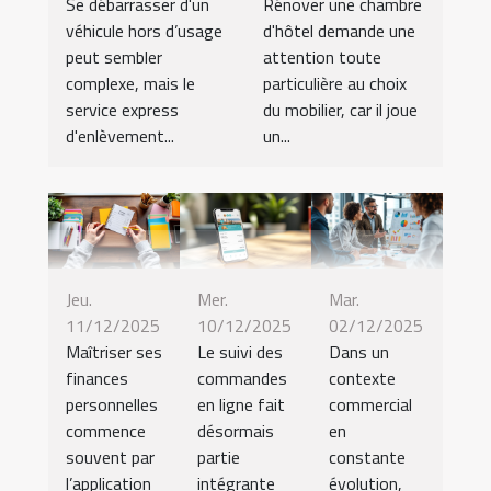
Se débarrasser d'un
Rénover une chambre
véhicule hors d’usage
d'hôtel demande une
peut sembler
attention toute
complexe, mais le
particulière au choix
service express
du mobilier, car il joue
d'enlèvement...
un...
Jeu.
Mer.
Mar.
11/12/2025
10/12/2025
02/12/2025
Maîtriser ses
Le suivi des
Dans un
finances
commandes
contexte
personnelles
en ligne fait
commercial
commence
désormais
en
souvent par
partie
constante
l’application
intégrante
évolution,