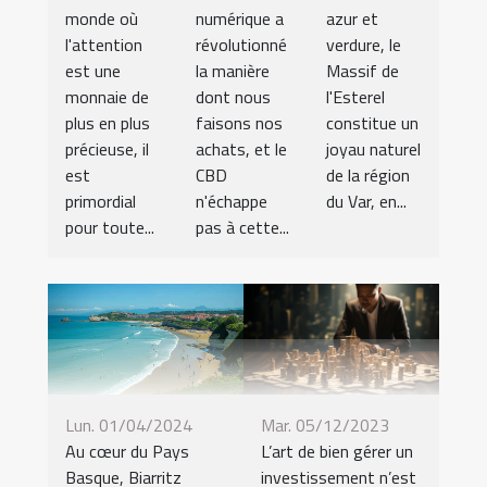
monde où
numérique a
azur et
l'attention
révolutionné
verdure, le
est une
la manière
Massif de
monnaie de
dont nous
l'Esterel
plus en plus
faisons nos
constitue un
précieuse, il
achats, et le
joyau naturel
est
CBD
de la région
primordial
n'échappe
du Var, en...
pour toute...
pas à cette...
Mar. 05/12/2023
Lun. 01/04/2024
L’art de bien gérer un
Au cœur du Pays
investissement n’est
Basque, Biarritz